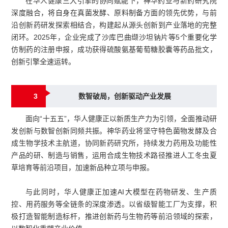
在华人健康三大引擎的协同赋能下，神华药业与新药研究院
深度融合，将自身在真菌发酵、原料制备方面的领先优势，与前
沿创新药研发探索相结合，构建起从源头创新到产业落地的完整
闭环。2025年，企业完成了沙库巴曲缬沙坦钠片等5个重要化学
仿制药的注册申报，成功获得硫酸氨基葡萄糖胶囊等药品批文，
创新引擎全速运转。
3
数智破局，创新驱动产业发展
面向“十五五”，华人健康正以新质生产力为引领，全面推动研
发创新与数智创新同频共振。神华药业将坚守特色菌物发酵及合
成生物学技术主航道，协同新药研究所，持续发力药用及功能性
产品的研、制造与销售，运用合成生物技术路径推进人工冬虫夏
草培育等前沿项目，加速新品种立项与申报。
与此同时，华人健康正加速AI大模型在药物研发、生产质
控、用药服务等全链条的深度渗透。以省级智能工厂为支撑，积
极打造智能制造标杆，推进创新药与生物药等前沿领域的探索，