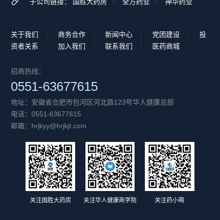
子公司链接：
国胜大药房
全方药业
神华药业
关于我们
商务合作
新闻中心
党团建设
投
资者关系
加入我们
联系我们
医药商城
招商热线：
0551-63677615
地址：安徽省合肥市包河区河北路123号华人健康总部
电话：0551-63677615
邮箱：hrjkyy@hrjkjt.com
关注国胜大药房
关注华人健康商学院
关注药小萌