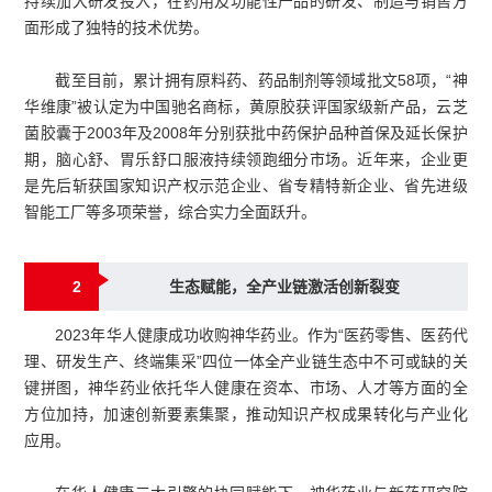
持续加大研发投入，在药用及功能性产品的研发、制造与销售方
面形成了独特的技术优势。
截至目前，累计拥有原料药、药品制剂等领域批文58项，“神
华维康”被认定为中国驰名商标，黄原胶获评国家级新产品，
云芝
菌胶囊
于2003年及2008年分别获批中药保护品种首保及延长保护
期，脑心舒、胃乐舒口服液持续领跑细分市场。近年来，企业更
是先后斩获国家知识产权示范企业、省专精特新企业、省先进级
智能工厂等多项荣誉，综合实力全面跃升。
2
生态赋能，全产业链激活创新裂变
2023年华人健康成功收购神华药业。作为“医药零售、医药代
理、研发生产、终端集采”四位一体全产业链生态中不可或缺的关
键拼图，神华药业依托华人健康在资本、市场、人才等方面的全
方位加持，加速创新要素集聚，推动知识产权成果转化与产业化
应用。