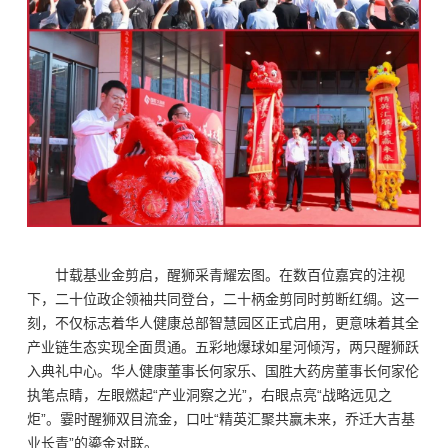
廿载基业金剪启，醒狮采青耀宏图。在数百位嘉宾的注视
下，二十位政企领袖共同登台，二十柄金剪同时剪断红绸。这一
刻，不仅标志着华人健康总部智慧园区正式启用，更意味着其全
产业链生态实现全面贯通。五彩地爆球如星河倾泻，两只醒狮跃
入典礼中心。华人健康董事长何家乐、国胜大药房董事长何家伦
执笔点睛，左眼燃起“产业洞察之光”，右眼点亮“战略远见之
炬”。霎时醒狮双目流金，口吐“精英汇聚共赢未来，乔迁大吉基
业长
青”的鎏金对联。