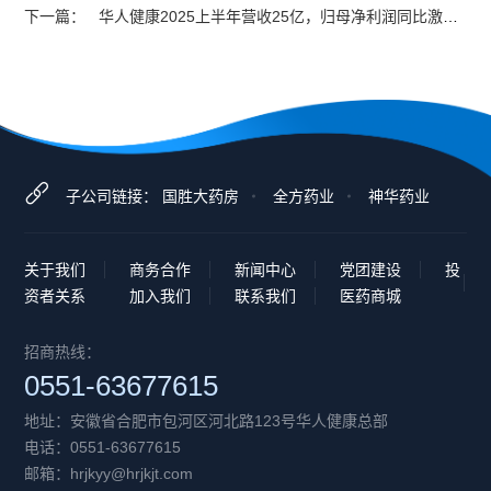
下一篇：
表现抢眼！
华人健康2025上半年营收25亿，归母净利润同比激增
42%
子公司链接：
国胜大药房
全方药业
神华药业
关于我们
商务合作
新闻中心
党团建设
投
资者关系
加入我们
联系我们
医药商城
招商热线：
0551-63677615
地址：安徽省合肥市包河区河北路123号华人健康总部
电话：0551-63677615
邮箱：hrjkyy@hrjkjt.com